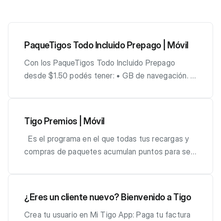
PaqueTigos Todo Incluido Prepago | Móvil
Con los PaqueTigos Todo Incluido Prepago
desde $1.50 podés tener: • GB de navegación. •
Redes Sociales (WhatsApp + Facebook +
Instagram + X). • Llamadas ilimitadas a red Tigo
(móvil y fija). • Minutos para llamar a otras redes
Tigo Premios | Móvil
móviles, USA y Canadá. * Paquetes de $2.50 en
Es el programa en el que todas tus recargas y
adelante incluyen YouTube y TikTok. *Paquetes
compras de paquetes acumulan puntos para ser
de $4 en adelante incluyen Redes Sociales
canjeados por premios. Cada $0.01 equivale a un
ILIMITADAS. *Paquetes de $4 en adelante
punto. Unirte a Tigo Premios es TOTALMENTE
incluyen YouTube + TikTok ILIMITADOS. *
¡GRATIS! * No se puede activar el mismo premio
Paquete de $20 exclusivo de canal digital.
¿Eres un cliente nuevo? Bienvenido a Tigo
más de una vez al mes. 1. Todas las compras de
Podés adquirir tus paquetes todo incluido en: 📱
Crea tu usuario en Mi Tigo App: Paga tu factura
RECARGAS y PAQUETES acumulan puntos. 2.
Canales de Compra Prepago 📲 Mi Tigo App /