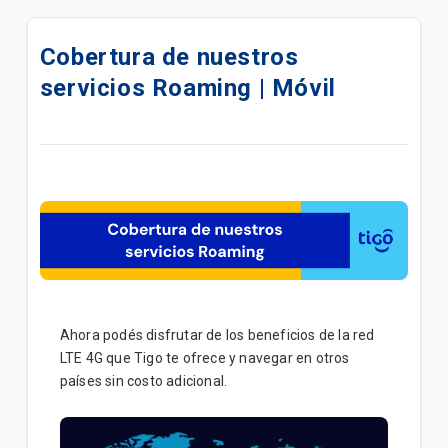
¿Cómo activar VoLTE en tu iPhone?
Cobertura de nuestros
Roaming Internacional - ¿Cómo cambiar la Red -
servicios Roaming | Móvil
Operador de forma manual? | Móvil
Bloqueo por Robo | Móvil
Todo lo que necesitas para navegar en la red 5G |
Móvil
Descubre los Beneficios de tu Plan Pospago Tigo |
General
Tarifas prepago Tigo | Móvil
Ahora podés disfrutar de los beneficios de la red
LTE 4G que Tigo te ofrece y navegar en otros
Obtener el IMEI | Móvil
países sin costo adicional.
Canales de Compra de PaqueTigos Prepago | Móvil