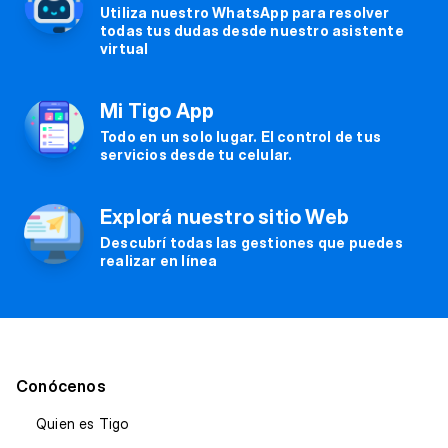
Utiliza nuestro WhatsApp para resolver
todas tus dudas desde nuestro asistente
virtual
Mi Tigo App
Todo en un solo lugar. El control de tus
servicios desde tu celular.
Explorá nuestro sitio Web
Descubrí todas las gestiones que puedes
realizar en línea
Conócenos
Quien es Tigo