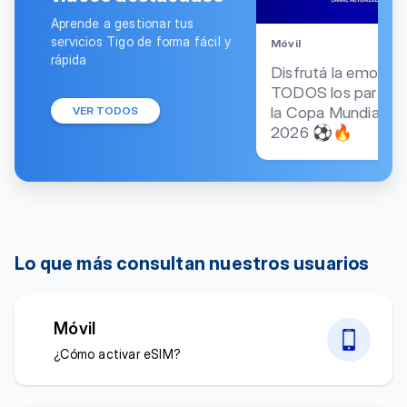
Aprende a gestionar tus
servicios Tigo de forma fácil y
Móvil
rápida
Disfrutá la emoción
TODOS los partido
la Copa Mundial FI
VER TODOS
2026 ⚽🔥
Lo que más consultan nuestros usuarios
Móvil
¿Cómo activar eSIM?