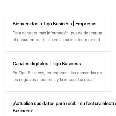
Bienvenidos a Tigo Business | Empresas
Para conocer más información, puede descargar
el documento adjunto en la parte inferior de este
artículo.
Canales digitales | Tigo Business
En Tigo Business, entendemos las demandas de
los negocios modernos y la necesidad de
soluciones eficientes. Por eso, le ofrecemos
nuestras plataformas digitales: Tigo Business
Online, Mi Tigo App y WhatsApp Bot. Estas
¡Actualice sus datos para recibir su factura electr
herramientas están diseñadas para agilizar sus
Business!
pagos, consultas de facturas, visualización de