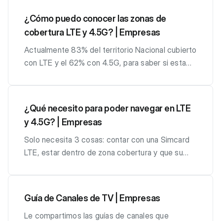
necesidad de cada empresa, acompañados a la
¿Cómo puedo conocer las zonas de
vez de un plan de voz.
cobertura LTE y 4.5G? | Empresas
Actualmente 83% del territorio Nacional cubierto
con LTE y el 62% con 4.5G, para saber si esta
dentro de la cobertura es muy fácil puede
descargar en su teléfono móvil el APP OOKLA y
hacer una prueba de velocidad , es importante
¿Qué necesito para poder navegar en LTE
que su equipo no tenga activo el WIFI.
y 4.5G? | Empresas
Solo necesita 3 cosas: contar con una Simcard
LTE, estar dentro de zona cobertura y que su
smartphone pueda conectarse a LTE, puede
validar con tu ejecutivo comercial si su simcard
es LTE y en caso de no serlo, puede a través de
Guía de Canales de TV | Empresas
él tramitar una nueva.
Le compartimos las guías de canales que