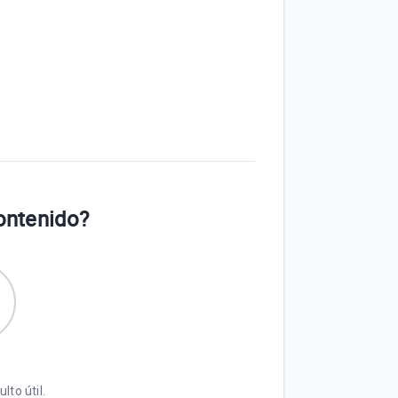
contenido?
lto útil.