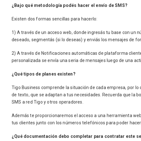
¿Bajo qué metodología podés hacer el envío de SMS?
Existen dos formas sencillas para hacerlo:
1) A través de un acceso web, donde ingresás tu base con un n
deseado, segmentás (si lo deseas) y enviás los mensajes de f
2) A través de Notificaciones automáticas de plataforma client
personalizada se envía una seria de mensajes luego de una acti
¿Qué tipos de planes existen?
Tigo Business comprende la situación de cada empresa, por l
de texto, que se adaptan a tus necesidades. Recuerda que la b
SMS a red Tigo y otros operadores.
Además te proporcionaremos el acceso a una herramienta web,
tus clientes junto con los números telefónicos para poder hace
¿Qué documentación debo completar para contratar este se