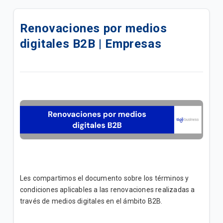
Agencias con Atención Coorporativa (B2B) |
Empresas
Renovaciones por medios
digitales B2B | Empresas
¿Cómo puedo seleccionar otro Operador móvil? |
Empresas
Más información sobre telefonía E1 | Empresas
Proceso para hacer efectivo la garantía contra robo
o PSC con líneas Tigo Business | Empresas
¿Cómo registrarte en Tigo Business Online? |
Empresas
Autogestionar WIFI en Tigo Business Online |
Les compartimos el documento sobre los términos y
Empresas
condiciones aplicables a las renovaciones realizadas a
través de medios digitales en el ámbito B2B.
Dispositivos conectados a su red empresarial |
Empresas