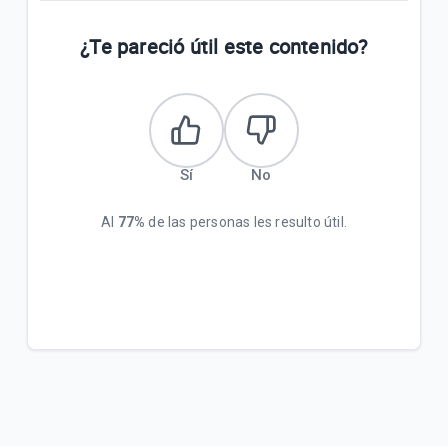
¿Cuáles son las diferencias entre el Internet para
¿Te pareció útil este contenido?
empresas y el de residencias? | Empresas
Servicios de Valor Agregado de Telefonía Fija |
Empresas
¿Qué tipo de equipos soportan el servicio de
Sí
No
Localizador? | Empresas
Al
77%
de las personas les resulto útil.
VER MÁS