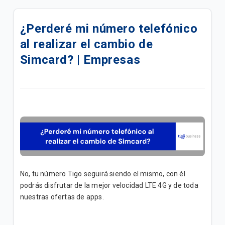
Agencias con Atención Coorporativa (B2B) |
Empresas
¿Perderé mi número telefónico
al realizar el cambio de
¿Cómo puedo seleccionar otro Operador móvil? |
Empresas
Simcard? | Empresas
Más información sobre telefonía E1 | Empresas
Proceso para hacer efectivo la garantía contra robo
o PSC con líneas Tigo Business | Empresas
¿Cómo registrarte en Tigo Business Online? |
Empresas
Autogestionar WIFI en Tigo Business Online |
No, tu número Tigo seguirá siendo el mismo, con él
Empresas
podrás disfrutar de la mejor velocidad LTE 4G y de toda
nuestras ofertas de apps.
Dispositivos conectados a su red empresarial |
Empresas