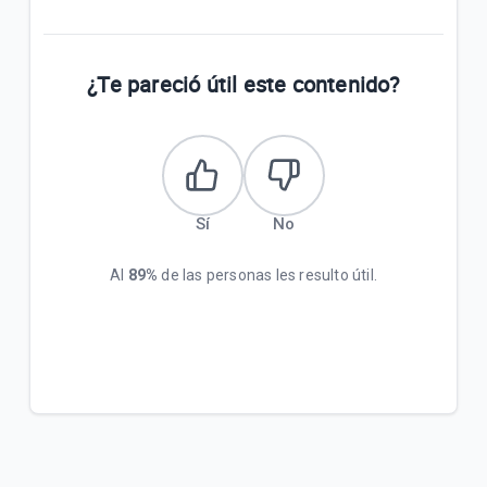
¿Cuáles son las diferencias entre el Internet para
empresas y el de residencias? | Empresas
¿Te pareció útil este contenido?
Servicios de Valor Agregado de Telefonía Fija |
Empresas
¿Qué tipo de equipos soportan el servicio de
Localizador? | Empresas
Sí
No
Al
89%
de las personas les resulto útil.
VER MÁS