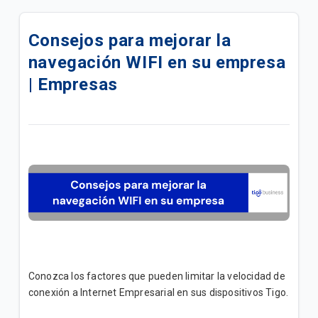
Agencias con Atención Coorporativa (B2B) |
Empresas
Consejos para mejorar la
navegación WIFI en su empresa
¿Cómo puedo seleccionar otro Operador móvil? |
Empresas
| Empresas
Más información sobre telefonía E1 | Empresas
Proceso para hacer efectivo la garantía contra robo
o PSC con líneas Tigo Business | Empresas
¿Cómo registrarte en Tigo Business Online? |
Empresas
Autogestionar WIFI en Tigo Business Online |
Empresas
Conozca los factores que pueden limitar la velocidad de
Dispositivos conectados a su red empresarial |
conexión a Internet Empresarial en sus dispositivos Tigo.
Empresas