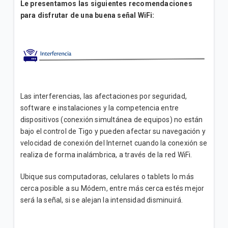
Le presentamos las siguientes recomendaciones
¿Cuáles son las diferencias entre el Internet para
para disfrutar de una buena señal WiFi:
empresas y el de residencias? | Empresas
Servicios de Valor Agregado de Telefonía Fija |
Empresas
¿Qué tipo de equipos soportan el servicio de
Localizador? | Empresas
Las interferencias, las afectaciones por seguridad,
software e instalaciones y la competencia entre
dispositivos (conexión simultánea de equipos) no están
bajo el control de Tigo y pueden afectar su navegación y
VER MÁS
velocidad de conexión del Internet cuando la conexión se
realiza de forma inalámbrica, a través de la red WiFi.
Ubique sus computadoras, celulares o tablets lo más
cerca posible a su Módem, entre más cerca estés mejor
será la señal, si se alejan la intensidad disminuirá.