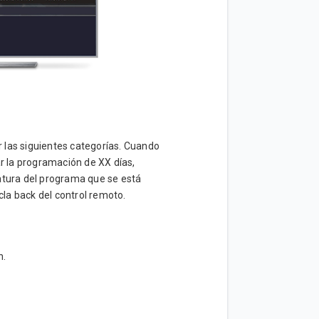
or las siguientes categorías. Cuando
ar la programación de XX días,
atura del programa que se está
cla back del control remoto.
n.