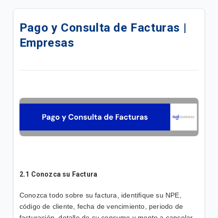
Agencias con Atención Coorporativa (B2B) |
Empresas
Pago y Consulta de Facturas |
Empresas
¿Cómo puedo seleccionar otro Operador móvil? |
Empresas
Más información sobre telefonía E1 | Empresas
Proceso para hacer efectivo la garantía contra robo
o PSC con líneas Tigo Business | Empresas
¿Cómo registrarte en Tigo Business Online? |
Empresas
Autogestionar WIFI en Tigo Business Online |
2.1 Conozca su Factura
Empresas
Conozca todo sobre su factura, identifique su NPE,
Dispositivos conectados a su red empresarial |
código de cliente, fecha de vencimiento, periodo de
Empresas
facturación, detalle de su consumo y monto a cancelar.