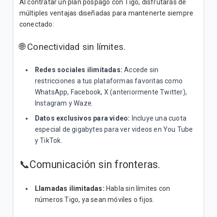
Al contratar un plan pospago con Tigo, disfrutarás de
múltiples ventajas diseñadas para mantenerte siempre
¿Cómo encontrar tus puntos de venta más
conectado:
cercanos? | General
🌐 Conectividad sin límites.
VER MÁS
Redes sociales ilimitadas:
Accede sin
restricciones a tus plataformas favoritas como
WhatsApp, Facebook, X (anteriormente Twitter),
Instagram y Waze.
Datos exclusivos para video:
Incluye una cuota
especial de gigabytes para ver videos en You Tube
y TikTok.
📞Comunicación sin fronteras.
Llamadas ilimitadas:
Habla sin límites con
números Tigo, ya sean móviles o fijos.