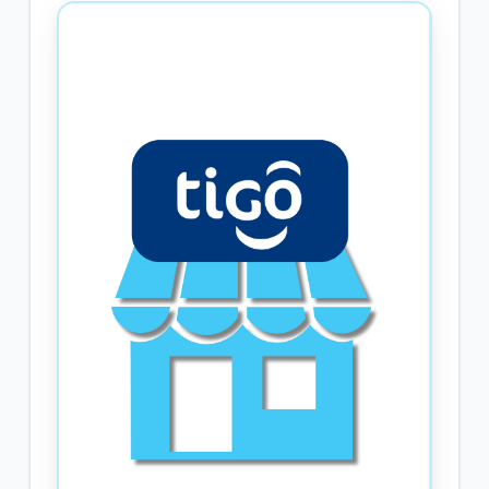
Paquetes con vigencia Ilimitada | Móvil
Mensajes de contenido | Móvil
VER MÁS