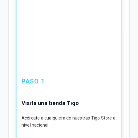
PAS
Requ
Para 
con lo
- Ser
PASO 1
repro
- Ten
solici
Visita una tienda Tigo
- Lle
pasap
Acércate a cualquiera de nuestras Tigo Store a
- Con
nivel nacional.
númer
- Si t