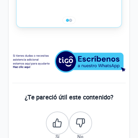
pagos
- Si 
últim
❮
❯
¿Te pareció útil este contenido?
Sí
No