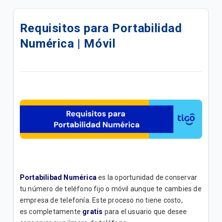
¿Cómo activar VoLTE en tu iPhone?
Requisitos para Portabilidad
Roaming Internacional - ¿Cómo cambiar la Red -
Numérica | Móvil
Operador de forma manual? | Móvil
Bloqueo por Robo | Móvil
Todo lo que necesitas para navegar en la red 5G |
Móvil
Descubre los Beneficios de tu Plan Pospago Tigo |
General
Tarifas prepago Tigo | Móvil
Portabilibad Numérica
es la oportunidad de conservar
Obtener el IMEI | Móvil
tu número de teléfono fijo o móvil aunque te cambies de
empresa de telefonía. Este proceso no tiene costo,
Canales de Compra de PaqueTigos Prepago | Móvil
es completamente
gratis
para el usuario que desee