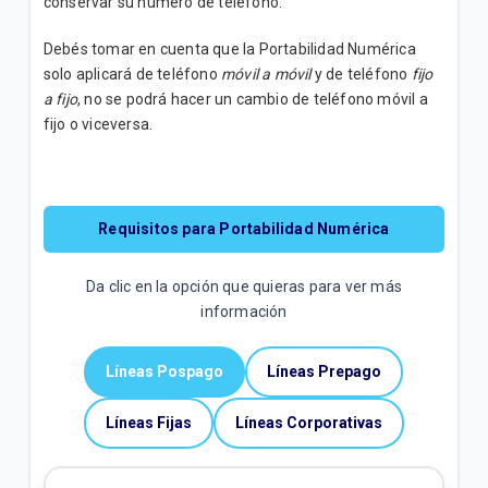
conservar su número de teléfono.
Paquetes con vigencia Ilimitada | Móvil
Debés tomar en cuenta que la Portabilidad Numérica
Mensajes de contenido | Móvil
solo aplicará de teléfono
móvil a móvil
y de teléfono
fijo
a fijo
, no se podrá hacer un cambio de teléfono móvil a
fijo o viceversa.
VER MÁS
Requisitos para Portabilidad Numérica
Da clic en la opción que quieras para ver más
información
Líneas Pospago
Líneas Prepago
Líneas Fijas
Líneas Corporativas