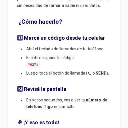
Paquetes con vigencia Ilimitada | Móvil
sin necesidad de llamar a nadie ni usar datos.
Mensajes de contenido | Móvil
¿Cómo hacerlo?
1️⃣ Marcá un código desde tu celular
VER MÁS
Abrí el teclado de llamadas de tu teléfono.
Escribí el siguiente código:
*627#
Luego, tocá el botón de llamada (📞 o
SEND
).
2️⃣ Revisá la pantalla
En pocos segundos, vas a ver tu
número de
teléfono Tigo
en pantalla.
🎉 ¡Y eso es todo!