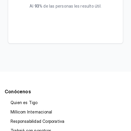
Al
93%
de las personas les resulto útil.
Conócenos
Quien es Tigo
Millicom Internacional
Responsabilidad Corporativa
Trabajá con nosotros