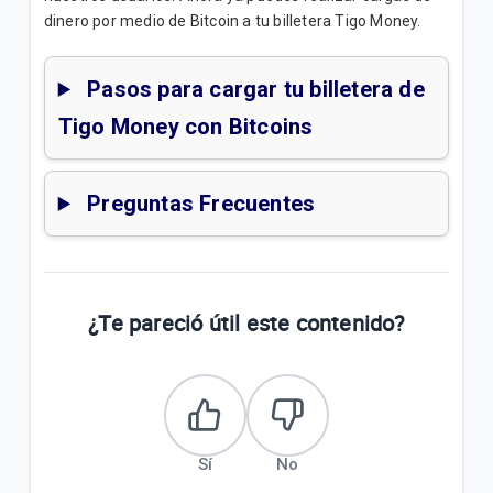
Tigo Money
dinero por medio de Bitcoin a tu billetera Tigo Money.
Agentes Remesadores | Tigo Money
Pasos para cargar tu billetera de
Remesas Internacionales directo en tu billetera Tigo
Tigo Money con Bitcoins
Money
Preguntas Frecuentes
VER MÁS
¿Te pareció útil este contenido?
Sí
No