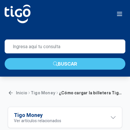
BUSCAR
Inicio
Tigo Money
¿Cómo cargar la billetera Tigo Money con bitcoins?
Tigo Money
Ver artículos relacionados