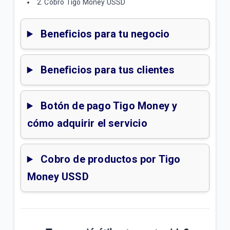
2. Cobro Tigo Money USSD
Agentes Remesadores | Tigo Money
Remesas Internacionales directo en tu billetera Tigo
Beneficios para tu negocio
Money
Pago de facturas a través de Tigo Money | Tigo
Beneficios para tus clientes
Money
Botón de pago Tigo Money y
VER MÁS
cómo adquirir el servicio
Cobro de productos por Tigo
Money USSD