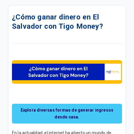
Preguntas frecuentes Tigo Money
¿Cómo ganar dinero en El
En Tigo Money El Salvador estamos evolucionando
Salvador con Tigo Money?
Términos y Condiciones Pagá tus facturas y Ganá
con Tigo Money
Términos y condiciones Promoción AES- Tigo
Money El Salvador | Tigo Money
Pago de consumo en comercios con Tigo Money |
Tigo Money
Cobra con Tigo Money en tu negocio
Descarga tu remesa internacional por Tigo Money |
Explora diversas formas de generar ingresos
Tigo Money
desde casa.
Agentes Remesadores | Tigo Money
En la actualidad, el internet ha abierto un mundo de