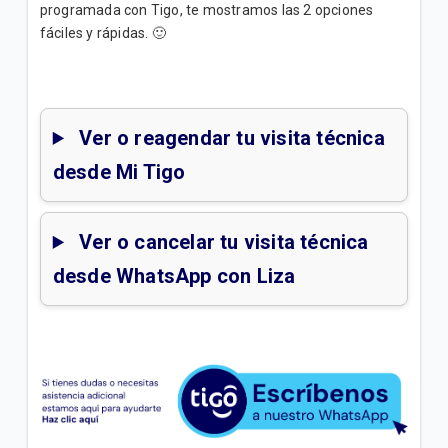
| General
programada con Tigo, te mostramos las 2 opciones
fáciles y rápidas. 🙂
Horarios y gestiones de tiendas y mini tiendas Tigo
| General
Ver o reagendar tu visita técnica
VER MÁS
desde Mi Tigo
Ver o cancelar tu visita técnica
desde WhatsApp con Liza