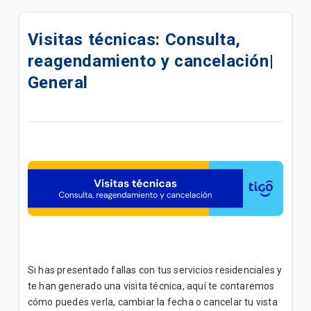
Nueva Tarjeta de Crédito Tigo & Banco Cuscatlán
Visitas técnicas: Consulta,
Actualización de cuenta de facturación por
reagendamiento y cancelación|
implementación de Facturación Electrónica
General
Preguntas Frecuentes Facturación Electrónica |
General
Transacciones en Tigo Store | General
Detalle de llamadas desde Mi Tigo | Móvil
Welcome Kit | Convergente
Welcome Kit | Móvil
Welcome Kit | Residencial
Si has presentado fallas con tus servicios residenciales y
te han generado una visita técnica, aquí te contaremos
Transacciones Tigo Money en nuestras Tigo Stores
cómo puedes verla, cambiar la fecha o cancelar tu vista