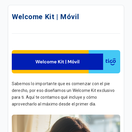
Nueva Tarjeta de Crédito Tigo & Banco Cuscatlán
Welcome Kit | Móvil
Actualización de cuenta de facturación por
implementación de Facturación Electrónica
Preguntas Frecuentes Facturación Electrónica |
General
Transacciones en Tigo Store | General
Detalle de llamadas desde Mi Tigo | Móvil
Sabemos lo importante que es comenzar con el pie
Welcome Kit | Convergente
derecho, por eso diseñamos un Welcome Kit exclusivo
para ti. Aquí te contamos qué incluye y cómo
Visitas técnicas: Consulta, reagendamiento y
aprovecharlo al máximo desde el primer día.
cancelación| General
Welcome Kit | Residencial