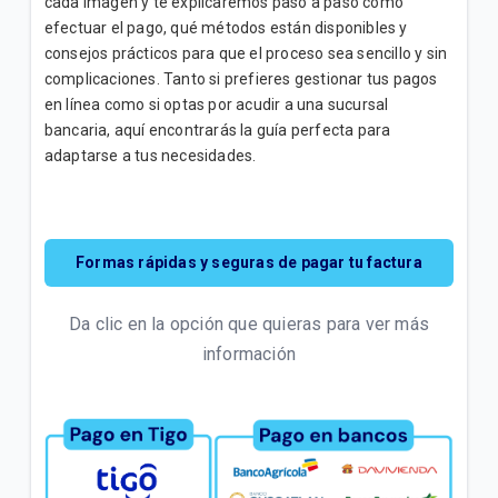
cada imagen y te explicaremos paso a paso cómo
efectuar el pago, qué métodos están disponibles y
Factura Electrónica | General
consejos prácticos para que el proceso sea sencillo y sin
complicaciones. Tanto si prefieres gestionar tus pagos
Mi Tigo Web | Pago de factura, compra de
en línea como si optas por acudir a una sucursal
Paquetes y Recarga anónima
bancaria, aquí encontrarás la guía perfecta para
adaptarse a tus necesidades.
VER MÁS
Formas rápidas y seguras de pagar tu factura
Da clic en la opción que quieras para ver más
información