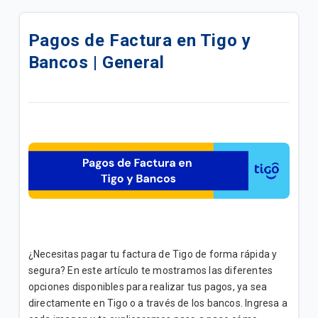
Cambio en la fecha de vencimiento de tu factura
Tigo | General
Pagos de Factura en Tigo y
Bancos | General
¿Cómo ver y descargar tu factura Tigo? | General
Portal de pago de factura Móvil y Hogar | General
Pago de facturas en Mi Tigo App | General
Puntos de pago de facturas Tigo | General
Tu acceso directo a la gestión de tus facturas en
Mi Tigo App | Móvil
Activación de Pago Automático en Mi Tigo App |
¿Necesitas pagar tu factura de Tigo de forma rápida y
General
segura? En este artículo te mostramos las diferentes
opciones disponibles para realizar tus pagos, ya sea
Pagos de Facturas Tigo por medio de Bancos |
directamente en Tigo o a través de los bancos. Ingresa a
General