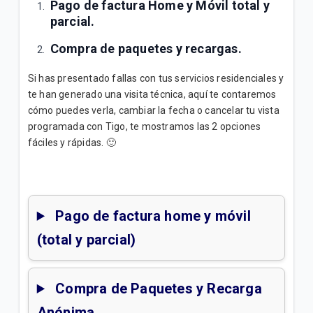
Pago de factura Home y Móvil total y
parcial.
Factura Electrónica | General
Compra de paquetes y recargas.
Pagos de Factura en Tigo y Bancos | General
Si has presentado fallas con tus servicios residenciales y
te han generado una visita técnica, aquí te contaremos
VER MÁS
cómo puedes verla, cambiar la fecha o cancelar tu vista
programada con Tigo, te mostramos las 2 opciones
fáciles y rápidas. 🙂
Pago de factura home y móvil
(total y parcial)
Compra de Paquetes y Recarga
Anónima