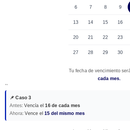
6
7
8
9
13
14
15
16
20
21
22
23
27
28
29
30
Tu fecha de vencimiento ser
cada mes.
``
📌 Caso 3
Antes:
Vencía el
16 de cada mes
Ahora:
Vence el
15 del mismo mes