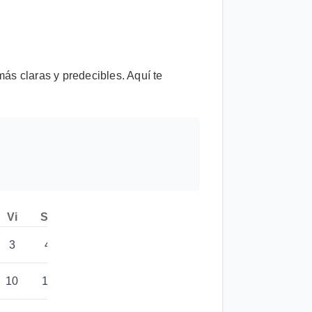
s claras y predecibles. Aquí te
Vi
Sa
Do
3
4
5
10
11
12