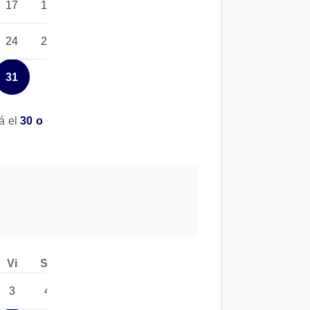
17
18
19
24
25
26
31
á el
30 o
Vi
Sa
Do
3
4
5