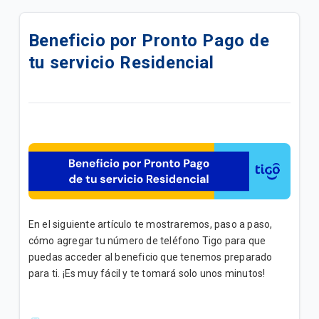
Nueva Tarjeta de Crédito Tigo & Banco Cuscatlán
Beneficio por Pronto Pago de
Actualización de cuenta de facturación por
tu servicio Residencial
implementación de Facturación Electrónica
Preguntas Frecuentes Facturación Electrónica |
General
Transacciones en Tigo Store | General
Detalle de llamadas desde Mi Tigo | Móvil
Welcome Kit | Convergente
En el siguiente artículo te mostraremos, paso a paso,
cómo agregar tu número de teléfono Tigo para que
Welcome Kit | Móvil
puedas acceder al beneficio que tenemos preparado
para ti. ¡Es muy fácil y te tomará solo unos minutos!
Visitas técnicas: Consulta, reagendamiento y
cancelación| General