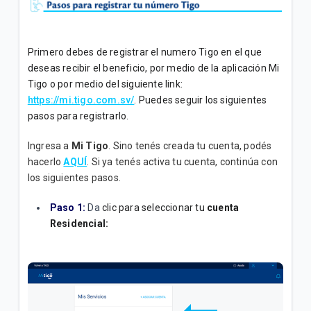
Welcome Kit | Residencial
Transacciones Tigo Money en nuestras Tigo Stores
Primero debes de registrar el numero Tigo en el que
| General
deseas recibir el beneficio, por medio de la aplicación Mi
Tigo o por medio del siguiente link:
https://mi.tigo.com.sv/
. Puedes seguir los siguientes
VER MÁS
pasos para registrarlo.
Ingresa a
Mi Tigo
. Sino tenés creada tu cuenta, podés
hacerlo
AQUÍ
. Si ya tenés activa tu cuenta, continúa con
los siguientes pasos.
Paso 1:
Da
clic para seleccionar tu
cuenta
Residencial
: