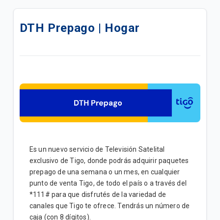
Actualiza tu servicio de TV y mejora tu experiencia |
Hogar
DTH Prepago | Hogar
Cambios en Grilla de TV: Marzo 2026
Evita problemas de señal | Hogar
Cómo reiniciar tu caja de cable Tigo paso a paso |
Hogar
¿Cómo reiniciar tu caja de cable Android Tigo?
Control Parental para cajas Kaon HD | Hogar
Es un nuevo servicio de Televisión Satelital
exclusivo de Tigo, donde podrás adquirir paquetes
Beneficios al contratar servicios Tigo Residencial
prepago de una semana o un mes, en cualquier
en paquetes | Hogar
punto de venta Tigo, de todo el país o a través del
*111# para que disfrutés de la variedad de
Precios de paquetes de servicios de TV satelital |
canales que Tigo te ofrece. Tendrás un número de
Hogar
caja (con 8 dígitos).