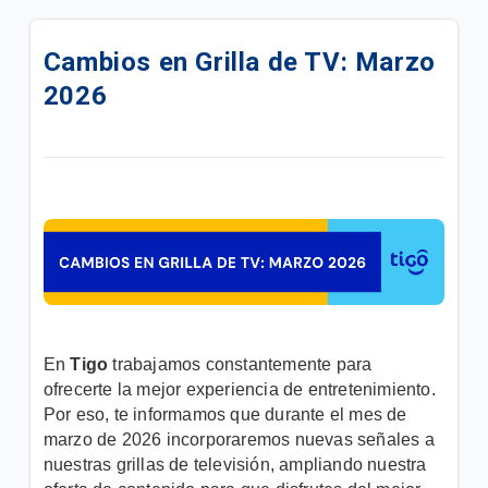
Actualiza tu servicio de TV y mejora tu experiencia |
Hogar
Cambios en Grilla de TV: Marzo
2026
Evita problemas de señal | Hogar
Cómo reiniciar tu caja de cable Tigo paso a paso |
Hogar
¿Cómo reiniciar tu caja de cable Android Tigo?
Control Parental para cajas Kaon HD | Hogar
DTH Prepago | Hogar
En
Tigo
trabajamos constantemente para
Beneficios al contratar servicios Tigo Residencial
ofrecerte la mejor experiencia de entretenimiento.
en paquetes | Hogar
Por eso, te informamos que durante el mes de
marzo de 2026 incorporaremos nuevas señales a
Precios de paquetes de servicios de TV satelital |
nuestras grillas de televisión, ampliando nuestra
Hogar