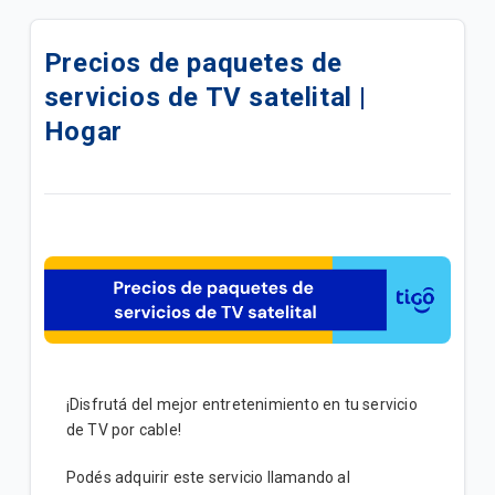
Actualiza tu servicio de TV y mejora tu experiencia |
Hogar
Precios de paquetes de
servicios de TV satelital |
Cambios en Grilla de TV: Marzo 2026
Hogar
Evita problemas de señal | Hogar
Cómo reiniciar tu caja de cable Tigo paso a paso |
Hogar
¿Cómo reiniciar tu caja de cable Android Tigo?
Control Parental para cajas Kaon HD | Hogar
DTH Prepago | Hogar
¡Disfrutá del mejor entretenimiento en tu servicio
Beneficios al contratar servicios Tigo Residencial
de TV por cable!
en paquetes | Hogar
Podés adquirir este servicio llamando al