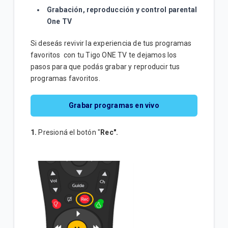
Precios de paquetes de servicios de TV satelital |
Grabación, reproducción y control parental
Hogar
One TV
Búsqueda y guía de programas One TV | Hogar
Si deseás revivir la experiencia de tus programas
favoritos con tu Tigo ONE TV te dejamos los
pasos para que podás grabar y reproducir tus
VER MÁS
programas favoritos.
Grabar programas en vivo
1.
Presioná el botón "
Rec".