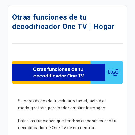
Actualiza tu servicio de TV y mejora tu experiencia |
Hogar
Otras funciones de tu
decodificador One TV | Hogar
Cambios en Grilla de TV: Marzo 2026
Evita problemas de señal | Hogar
Cómo reiniciar tu caja de cable Tigo paso a paso |
Hogar
¿Cómo reiniciar tu caja de cable Android Tigo?
Control Parental para cajas Kaon HD | Hogar
Si ingresás desde tu celular o tablet, activá el
DTH Prepago | Hogar
modo giratorio para poder ampliar la imagen.
Beneficios al contratar servicios Tigo Residencial
Entre las funciones que tendrás disponibles con tu
en paquetes | Hogar
decodificador de One TV se encuentran: