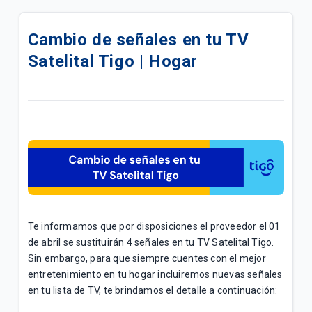
Actualiza tu servicio de TV y mejora tu experiencia |
Hogar
Cambio de señales en tu TV
Satelital Tigo | Hogar
Cambios en Grilla de TV: Marzo 2026
Evita problemas de señal | Hogar
Cómo reiniciar tu caja de cable Tigo paso a paso |
Hogar
¿Cómo reiniciar tu caja de cable Android Tigo?
Control Parental para cajas Kaon HD | Hogar
Te informamos que por disposiciones el proveedor el 01
DTH Prepago | Hogar
de abril se sustituirán 4 señales en tu TV Satelital Tigo.
Sin embargo, para que siempre cuentes con el mejor
Beneficios al contratar servicios Tigo Residencial
entretenimiento en tu hogar incluiremos nuevas señales
en paquetes | Hogar
en tu lista de TV, te brindamos el detalle a continuación: