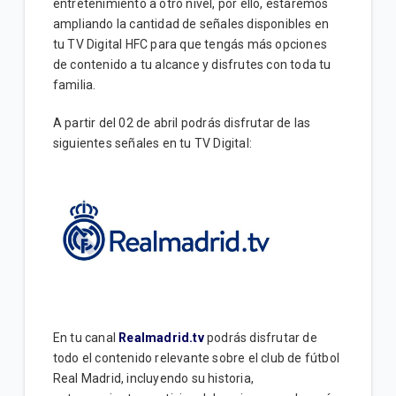
entretenimiento a otro nivel, por ello, estaremos
Precios de paquetes de servicios de TV satelital |
ampliando la cantidad de señales disponibles en
Hogar
tu TV Digital HFC para que tengás más opciones
de contenido a tu alcance y disfrutes con toda tu
Búsqueda y guía de programas One TV | Hogar
familia.
A partir del 02 de abril podrás disfrutar de las
VER MÁS
siguientes señales en tu TV Digital:
En tu canal
Realmadrid.tv
podrás disfrutar de
todo el contenido relevante sobre el club de fútbol
Real Madrid, incluyendo su historia,