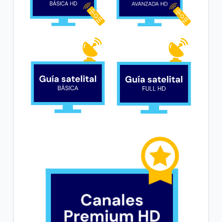
Precios de paquetes de servicios de TV satelital |
Hogar
Búsqueda y guía de programas One TV | Hogar
VER MÁS