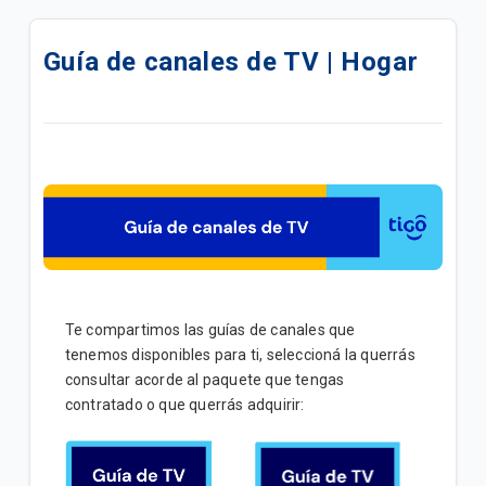
Actualiza tu servicio de TV y mejora tu experiencia |
Hogar
Guía de canales de TV | Hogar
Cambios en Grilla de TV: Marzo 2026
Evita problemas de señal | Hogar
Cómo reiniciar tu caja de cable Tigo paso a paso |
Hogar
¿Cómo reiniciar tu caja de cable Android Tigo?
Control Parental para cajas Kaon HD | Hogar
Te compartimos las guías de canales que
tenemos disponibles para ti, seleccioná la querrás
DTH Prepago | Hogar
consultar acorde al paquete que tengas
contratado o que querrás adquirir:
Beneficios al contratar servicios Tigo Residencial
en paquetes | Hogar