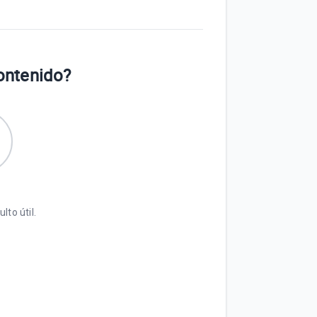
contenido?
lto útil.