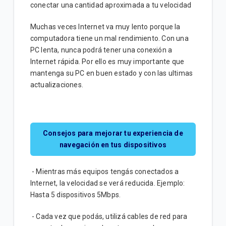
conectar una cantidad aproximada a tu velocidad
Requisitos para adquirir un Servicio Tigo | General
Muchas veces Internet va muy lento porque la
Aplicaciones ONE TV | Hogar
computadora tiene un mal rendimiento. Con una
PC lenta, nunca podrá tener una conexión a
Funciones One TV APP | Móvil
Internet rápida. Por ello es muy importante que
mantenga su PC en buen estado y con las ultimas
actualizaciones.
VER MÁS
Consejos para mejorar tu experiencia de
navegación en tus dispositivos
- Mientras más equipos tengás conectados a
Internet, la velocidad se verá reducida. Ejemplo:
Hasta 5 dispositivos 5Mbps.
- Cada vez que podás, utilizá cables de red para