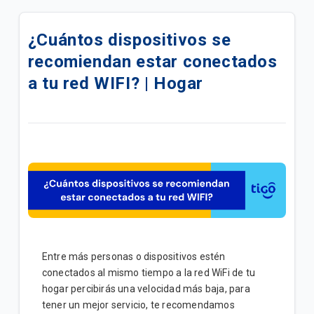
Quiero renovar mis servicios Tigo | General
¿Cuántos dispositivos se
Cómo cambiar el nombre y la contraseña de tu
recomiendan estar conectados
módem | Hogar
a tu red WIFI? | Hogar
Cambio de nombre y contraseña Módem Arris
DG3450 | Hogar
Cambio de nombre y contraseña Módem Arris
TG2482 | Hogar
Cambio de nombre y contraseña Módem Hitron
CGNV5-Pro | Hogar
¿Cómo afecta la temporada de lluvias tus
servicios? | Hogar
Entre más personas o dispositivos estén
conectados al mismo tiempo a la red WiFi de tu
No puedo navegar con mi Internet residencial –
hogar percibirás una velocidad más baja, para
¿Qué puedo hacer? | Hogar
tener un mejor servicio, te recomendamos