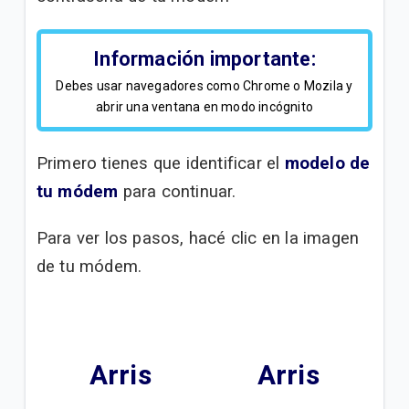
Aplicaciones ONE TV | Hogar
Funciones One TV APP | Móvil
Información importante:
Debes usar navegadores como Chrome o Mozila y
Mensaje de mora removible en Internet Residencial
abrir una ventana en modo incógnito
| Hogar
Primero tienes que identificar el
modelo de
VER MÁS
tu módem
para continuar.
Para ver los pasos, hacé clic en la imagen
de tu módem.
.
Arris
Arris