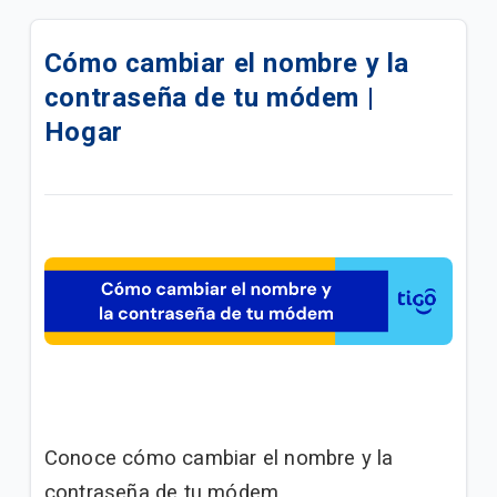
Quiero renovar mis servicios Tigo | General
Cómo cambiar el nombre y la
Cambio de nombre y contraseña Módem Arris
contraseña de tu módem |
DG3450 | Hogar
Hogar
Cambio de nombre y contraseña Módem Arris
TG2482 | Hogar
Cambio de nombre y contraseña Módem Hitron
CGNV5-Pro | Hogar
¿Cómo afecta la temporada de lluvias tus
servicios? | Hogar
No puedo navegar con mi Internet residencial –
¿Qué puedo hacer? | Hogar
Requisitos para adquirir un Servicio Tigo | General
Conoce cómo cambiar el nombre y la
contraseña de tu módem