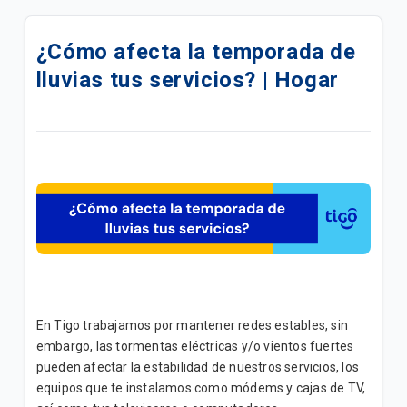
Quiero renovar mis servicios Tigo | General
¿Cómo afecta la temporada de
Cómo cambiar el nombre y la contraseña de tu
lluvias tus servicios? | Hogar
módem | Hogar
Cambio de nombre y contraseña Módem Arris
DG3450 | Hogar
Cambio de nombre y contraseña Módem Arris
TG2482 | Hogar
Cambio de nombre y contraseña Módem Hitron
CGNV5-Pro | Hogar
No puedo navegar con mi Internet residencial –
En Tigo trabajamos por mantener redes estables, sin
¿Qué puedo hacer? | Hogar
embargo, las tormentas eléctricas y/o vientos fuertes
pueden afectar la estabilidad de nuestros servicios, los
Requisitos para adquirir un Servicio Tigo | General
equipos que te instalamos como módems y cajas de TV,