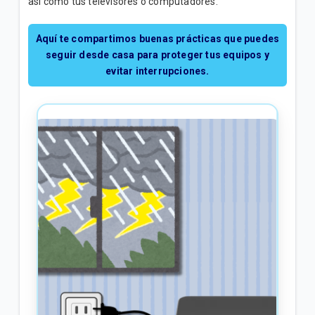
así como tus televisores o computadores.
Aplicaciones ONE TV | Hogar
Funciones One TV APP | Móvil
Aquí te compartimos buenas prácticas que puedes
seguir desde casa para proteger tus equipos y
Mensaje de mora removible en Internet Residencial
evitar interrupciones.
| Hogar
VER MÁS