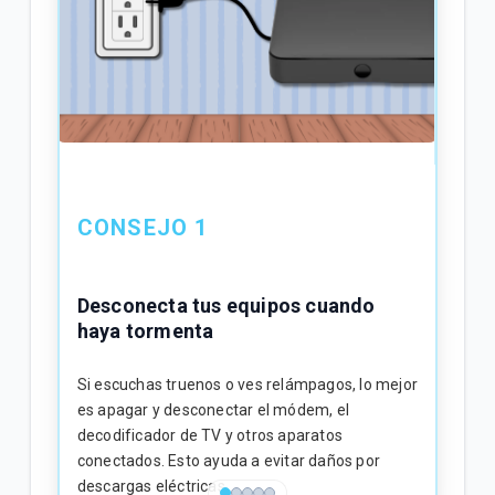
CONSEJO 1
CO
Desconecta tus equipos cuando
haya tormenta
Usa 
Si escuchas truenos o ves relámpagos, lo mejor
Insta
es apagar y desconectar el módem, el
los e
decodificador de TV y otros aparatos
te ay
conectados. Esto ayuda a evitar daños por
energ
descargas eléctricas.