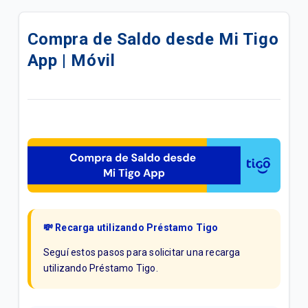
Ingreso y Registro a las Plataformas Digitales
TigoID 🤳🏼 | General
Compra de Saldo desde Mi Tigo
App | Móvil
Crear tu cuenta en TigoID 👤 | General
¿Cómo recuperar tu contraseña de TigoID? 🔓 |
General
Activación de tus credenciales de Servicios de
Streaming desde Mi Tigo App | General
Gestionar tu red WIFI en Mi Tigo App | Hogar
Eliminar suscripción "Pago Automático" en Mi Tigo |
💸 Recarga utilizando Préstamo Tigo
General
Seguí estos pasos para solicitar una recarga
Creá tus credenciales en Mi Tigo App | General
utilizando Préstamo Tigo.
Activación y desactivación de Compra Automática