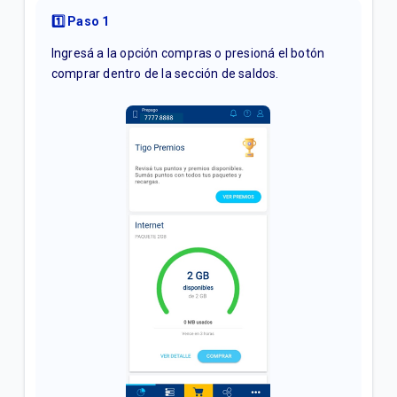
en Mi Tigo App | Móvil
1️⃣ Paso 1
Compra de paquetes recurrentes en Mi Tigo -
Ingresá a la opción compras o presioná el botón
Afiliación con Teléfono y Contraseña
comprar dentro de la sección de saldos.
Compra de paquetes recurrentes en Mi Tigo App |
Móvil
VER MÁS