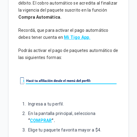
Afiliación con Teléfono y Contraseña
débito. El cobro automático se acredita al finalizar
la vigencia del paquete suscrito en la función
Compra de paquetes recurrentes en Mi Tigo App |
Compra Automática.
Móvil
Recordá, que para activar el pago automático
Compra de paquete con préstamo desde Mi Tigo
debes tener cuenta en
Mi Tigo App
.
App | Móvil
Podrás activar el pago de paquetes automático de
las siguientes formas:
VER MÁS
Ingresa a tu perfil.
En la pantalla principal, selecciona
“
COMPRAR
”.
Elige tu paquete favorita mayor a $4.