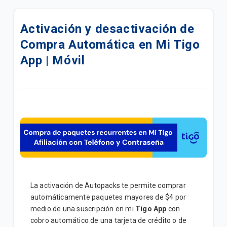
Ingreso y Registro a las Plataformas Digitales
TigoID 🤳🏼 | General
Activación y desactivación de
Compra Automática en Mi Tigo
Crear tu cuenta en TigoID 👤 | General
App | Móvil
¿Cómo recuperar tu contraseña de TigoID? 🔓 |
General
Activación de tus credenciales de Servicios de
Streaming desde Mi Tigo App | General
Gestionar tu red WIFI en Mi Tigo App | Hogar
Eliminar suscripción "Pago Automático" en Mi Tigo |
General
La activación de Autopacks te permite comprar
Creá tus credenciales en Mi Tigo App | General
automáticamente paquetes mayores de $4 por
medio de una suscripción en mi
Tigo App
con
Compra de paquetes recurrentes en Mi Tigo -
cobro automático de una tarjeta de crédito o de