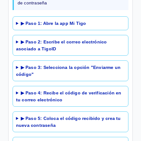
Afiliación con Teléfono y Contraseña
de contraseña
Compra de paquetes recurrentes en Mi Tigo App |
▶ Paso 1: Abre la app Mi Tigo
Móvil
Compra de paquete con préstamo desde Mi Tigo
▶ Paso 2: Escribe el correo electrónico
App | Móvil
asociado a TigoID
▶ Paso 3: Selecciona la opción "Enviarme un
VER MÁS
código"
▶ Paso 4: Recibe el código de verificación en
tu correo electrónico
▶ Paso 5: Coloca el código recibido y crea tu
nueva contraseña