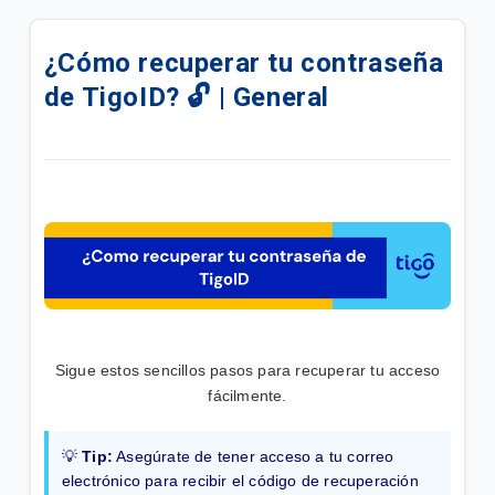
Ingreso y Registro a las Plataformas Digitales
TigoID 🤳🏼 | General
¿Cómo recuperar tu contraseña
de TigoID? 🔓 | General
Crear tu cuenta en TigoID 👤 | General
Activación de tus credenciales de Servicios de
Streaming desde Mi Tigo App | General
Gestionar tu red WIFI en Mi Tigo App | Hogar
Eliminar suscripción "Pago Automático" en Mi Tigo |
General
Creá tus credenciales en Mi Tigo App | General
Sigue estos sencillos pasos para recuperar tu acceso
fácilmente.
Activación y desactivación de Compra Automática
en Mi Tigo App | Móvil
💡
Tip:
Asegúrate de tener acceso a tu correo
Compra de paquetes recurrentes en Mi Tigo -
electrónico para recibir el código de recuperación