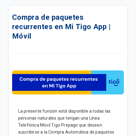
Ingreso y Registro a las Plataformas Digitales
TigoID 🤳🏼 | General
Compra de paquetes
recurrentes en Mi Tigo App |
Crear tu cuenta en TigoID 👤 | General
Móvil
¿Cómo recuperar tu contraseña de TigoID? 🔓 |
General
Activación de tus credenciales de Servicios de
Streaming desde Mi Tigo App | General
Gestionar tu red WIFI en Mi Tigo App | Hogar
Eliminar suscripción "Pago Automático" en Mi Tigo |
General
La presente función está disponible a todas las
Creá tus credenciales en Mi Tigo App | General
personas naturales que tengan una Línea
Telefónica Móvil Tigo Prepago que deseen
Activación y desactivación de Compra Automática
suscribirse a la Compra Automática de paquetes