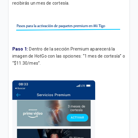
recibirás un mes de cortesía.
Addons Premium de Contenido para Servicio
Residencial | General
VER MÁS
Paso 1:
Dentro de la sección Premium aparecerá la
imagen de HotGo con las opciones: “1 mes de cortesía” o
“$11.30/mes”.