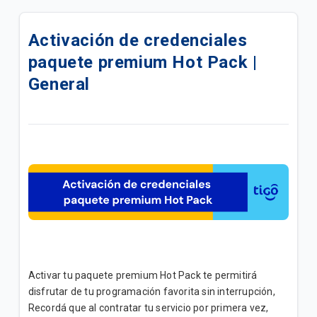
Creación de credenciales en Disney+ | General
Activación de credenciales
Nuevos precios de tu suscripción Disney+ | General
paquete premium Hot Pack |
Paquetes de Contenido | General
General
Cómo Activar Servicios de Streaming en Tigo: Guía
Paso a Paso | General
Nueva grilla de canales Hot Pack | Hogar
Paquete de contenido premium Disney+ | General
Preguntas Frecuentes: Clientes activos Disney+
Creación de credenciales en HBO Max | General
Activar tu paquete premium Hot Pack te permitirá
disfrutar de tu programación favorita sin interrupción,
Creación de credenciales en VIX Premium | General
Recordá que al contratar tu servicio por primera vez,