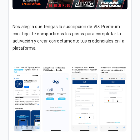
Addons Premium de Contenido para Servicio
Residencial | General
Nos alegra que tengas la suscripción de VIX Premium
con Tigo, te compartimos los pasos para completar la
VER MÁS
activación y crear correctamente tus credenciales en la
plataforma: